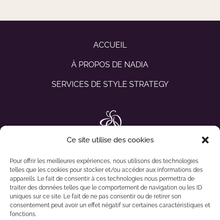
ACCUEIL
À PROPOS DE NADIA
SERVICES DE STYLE STRATEGY
Ce site utilise des cookies
Pour offrir les meilleures expériences, nous utilisons des technologies
telles que les cookies pour stocker et/ou accéder aux informations des
appareils. Le fait de consentir à ces technologies nous permettra de
traiter des données telles que le comportement de navigation ou les ID
uniques sur ce site. Le fait de ne pas consentir ou de retirer son
consentement peut avoir un effet négatif sur certaines caractéristiques et
fonctions.
CONTACT